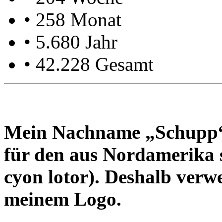
• 258 Monat
• 5.680 Jahr
• 42.228 Gesamt
Mein Nach­name „Schupp“ i
für den aus Nord­ame­ri­ka
cyon lotor). Des­halb ver­we
mei­nem Logo.