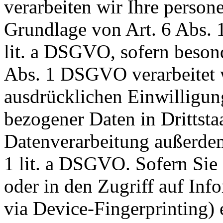
verarbeiten wir Ihre per­so­n
Grundlage von Art. 6 Abs. 
lit. a DSGVO, sofern beson
Abs. 1 DSGVO ver­ar­bei­tet
ausdrücklichen Einwilligung
be­zo­ge­ner Daten in Drittsta
Datenverarbeitung außerdem
1 lit. a DSGVO. Sofern Sie 
oder in den Zugriff auf Info
via De­vice-Fin­ger­prin­ting)