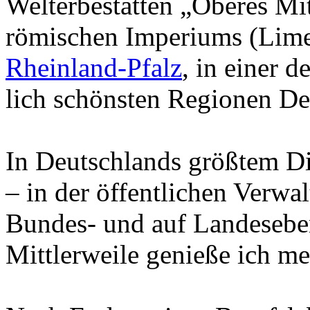
Welterbestätten „Obe­res Mit
römischen Im­pe­ri­ums (Lim
Rhein­land-Pfalz
, in einer d
lich schönsten Regionen Deu
In Deutschlands größtem Diens
– in der öffentlichen Verwa
Bundes- und auf Lan­des­ebe­
Mittlerweile genieße ich m