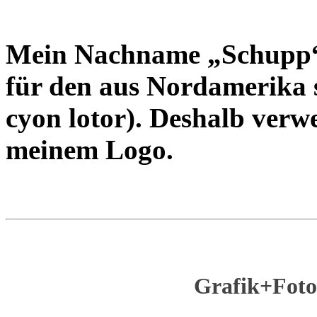
Mein Nach­name „Schupp“ i
für den aus Nord­ame­ri­ka
cyon lotor). Des­halb ver­we
mei­nem Logo.
Grafik+Foto