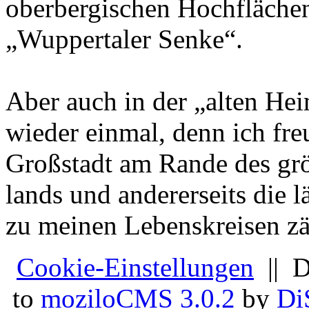
ober­ber­gi­schen Hochfläch
„Wup­per­ta­ler Senke“.
Aber auch in der „alten He
wieder einmal, denn ich freu
Großstadt am Rande des gr
lands und andererseits die
zu meinen Le­bens­krei­sen 
Cookie-Einstellungen
|| D
to
moziloCMS 3.0.2
by
Di